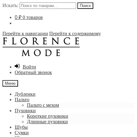
Искать:
Поиск
0
₽
0 товаров
Перейти к навигации
Перейти к содержимому
Войти
Обратный звонок
Меню
Дубленки
Пальто
Пальто с мехом
Пуховики
Короткие пуховики
Длинные пуховики
Шубы
Сумки